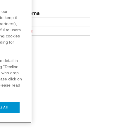
n our
Mehr zum Thema
to keep it
Die Zecke
partners),
ful to users
Krankheit FSME
ing
cookies
ding for
e detail in
ng "Decline
s
who drop
ase click on
please read
t All