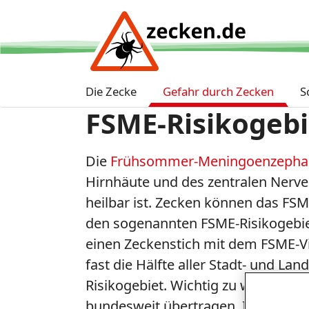
Die Zecke
Gefahr durch Zecken
S
FSME-Risikogebi
Die
Frühsommer-Meningoenzephali
Hirnhäute und des zentralen Nerv
heilbar ist. Zecken können das FSM
den sogenannten FSME-Risikogebiet
einen Zeckenstich mit dem FSME-Vir
fast die Hälfte aller Stadt- und La
Risikogebiet. Wichtig zu wissen: 
bundesweit übertragen. Im Jahr 20