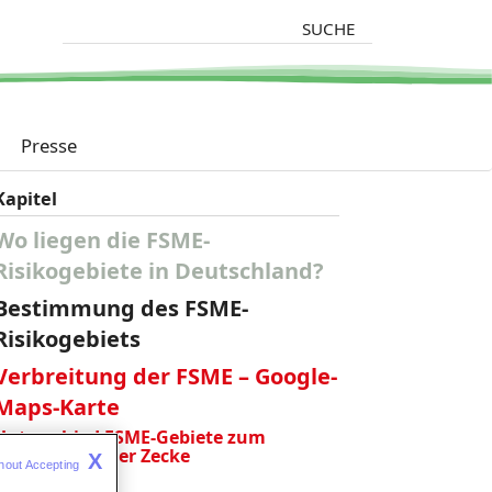
Suche
Presse
Kapitel
Wo liegen die FSME-
Risikogebiete in Deutschland?
Bestimmung des FSME-
Risikogebiets
Verbreitung der FSME – Google-
Maps-Karte
Unterschied FSME-Gebiete zum
Lebensraum der Zecke
X
hout Accepting 