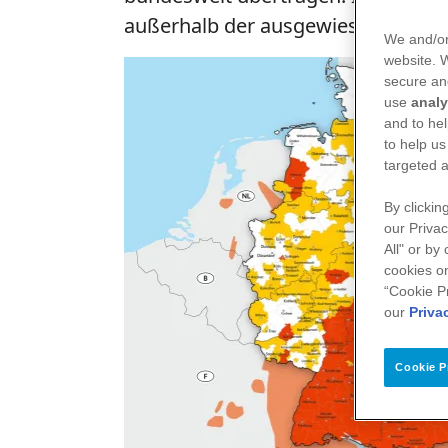
außerhalb der ausgewiesenen Risi
We and/or
website.
secure an
use
analy
and to hel
to help us
targeted a
By clickin
our Privac
All" or by
cookies on
“Cookie P
our
Priva
Cookie P