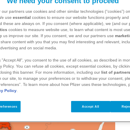
We need your consent to proceed
1
kogebiete.
 our partners use cookies and other similar technologies (“cookies”) o
 We use
essential
cookies to ensure our website functions properly and 
d these are always on. If you consent (where applicable), we (and our 
tics
cookies to measure website use, to learn what content is most use
p us improve our site. If you consent, we and our partners use
market
 share content with you that you may find interesting and relevant, inclu
dvertising and on social media.
g "Accept All", you consent to the use of all cookies, as described in mor
y Policy. You can refuse all cookies, except essential cookies, by clicki
 closing this banner. For more information, including our
list of partner
 our site, to manage your preferences or to withdraw your consent, ple
references”. To learn more about how Pfizer uses these technologies, 
cy Policy
.
references
Accept All
Rejec