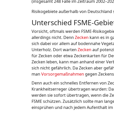
(insgesamt 248 Fälle im Zeitraum 2002–202
Risikogebiete außerhalb von Deutschland s
Unterschied FSME-Gebie
Vorsicht, oftmals werden FSME-Risikogebie
allerdings nicht. Denn
Zecken
kann es in g
sich dabei vor allem auf bodennahe Veget
Unterholz. Dort warten
Zecken
auf potenzie
für Zecken oder etwa Zeckenkarten für De
Zecken leben, kann man anhand einer Verb
sich nicht gefährlich. Da Zecken aber gefä
man
Vorsorgemaßnahmen
gegen Zeckenst
Denn auch ein schnelles Entfernen von Zec
Krankheitserreger übertragen wurden: Da 
werden sie sofort übertragen, wenn die Ze
FSME schützen. Zusätzlich sollte man lange
einsprühen und nach jedem Aufenthalt im