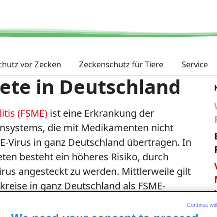
Direkt
zum
Inhalt
chutz vor Zecken
Zeckenschutz für Tiere
Service
ete in Deutschland
tis (FSME)
ist eine Erkrankung der
ensystems, die mit Medikamenten nicht
E-Virus in ganz Deutschland übertragen. In
en besteht ein höheres Risiko, durch
us angesteckt zu werden. Mittlerweile gilt
ndkreise in ganz Deutschland als FSME-
Zecken können das FSME-Virus sogar
Continue wit
25 gab es insgesamt 40 FSME-Fälle