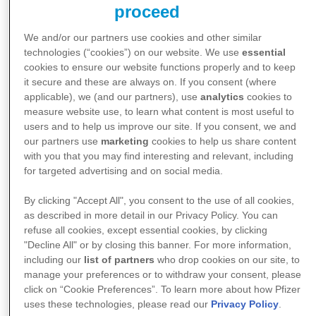
entfernen – vielmehr können sowohl vorsichtiges Hin-
proceed
und Herdrehen, das Ziehen als auch Rüttelbewegung
das Herausziehen der Zecke erleichtern. Die goldene
We and/or our partners use cookies and other similar
technologies (“cookies”) on our website. We use
essential
Regel bei der Technik lautet: die Zecke
hautnah,
cookies to ensure our website functions properly and to keep
langsam und kontrolliert
entfernen.
it secure and these are always on. If you consent (where
applicable), we (and our partners), use
analytics
cookies to
measure website use, to learn what content is most useful to
users and to help us improve our site. If you consent, we and
our partners use
marketing
cookies to help us share content
with you that you may find interesting and relevant, including
for targeted advertising and on social media.
By clicking "Accept All", you consent to the use of all cookies,
as described in more detail in our Privacy Policy. You can
refuse all cookies, except essential cookies, by clicking
"Decline All" or by closing this banner. For more information,
including our
list of partners
who drop cookies on our site, to
manage your preferences or to withdraw your consent, please
click on “Cookie Preferences”. To learn more about how Pfizer
Zecken entfernen? Es gibt mehrere Möglichkeiten, unter
uses these technologies, please read our
Privacy Policy
.
anderem mit einer Pinzette.