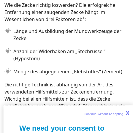
Wie die Zecke richtig loswerden? Die erfolgreiche
Entfernung einer saugenden Zecke hängt im
1
Wesentlichen von drei Faktoren ab
:
Länge und Ausbildung der Mundwerkzeuge der
Zecke
Anzahl der Widerhaken am „Stechrüssel“
(Hypostom)
Menge des abgegebenen „Klebstoffes“ (Zement)
Die richtige Technik ist abhängig von der Art des
verwendeten Hilfsmittels zur Zeckenentfernung.
Wichtig bei allen Hilfsmitteln ist, dass die Zecke
möglichst hautnah gegriffen wird. Dies verhindert ein
X
Quetschen der Zecke und somit auch die Freigabe von
Continue without Accepting 
möglicherweise gefährlichen Körperflüssigkeiten. Die
We need your consent to
Zecke ebenso nicht mit einem kräftigen Ruck