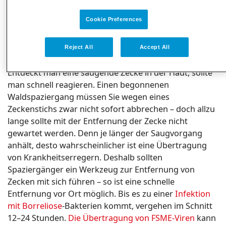
Zecken am besten so
Cookie Preferences
schnell wie möglich
entfernen
Reject All
Accept All
Entdeckt man eine saugende Zecke in der Haut, sollte
man schnell reagieren. Einen begonnenen
Waldspaziergang müssen Sie wegen eines
Zeckenstichs zwar nicht sofort abbrechen – doch allzu
lange sollte mit der Entfernung der Zecke nicht
gewartet werden. Denn je länger der Saugvorgang
anhält, desto wahrscheinlicher ist eine Übertragung
von Krankheitserregern. Deshalb sollten
Spaziergänger ein Werkzeug zur Entfernung von
Zecken mit sich führen – so ist eine schnelle
Entfernung vor Ort möglich. Bis es zu einer
Infektion
mit Borreliose
-Bakterien kommt, vergehen im Schnitt
12–24 Stunden.
Die Übertragung von FSME-Viren
kann