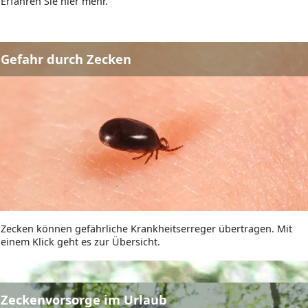
Erfahren Sie hier mehr.
eader
Gefahr durch Zecken
ld
Zecken können gefährliche Krankheitserreger übertragen. Mit
einem Klick geht es zur Übersicht.
eader
Zeckenvorsorge im Urlaub
ld