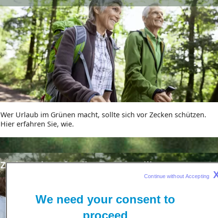
Wer Urlaub im Grünen macht, sollte sich vor Zecken schützen.
Hier erfahren Sie, wie.
eader
Zeckenschutz für die ganze Familie
ld
Continue without Accepting 
We need your consent to
proceed