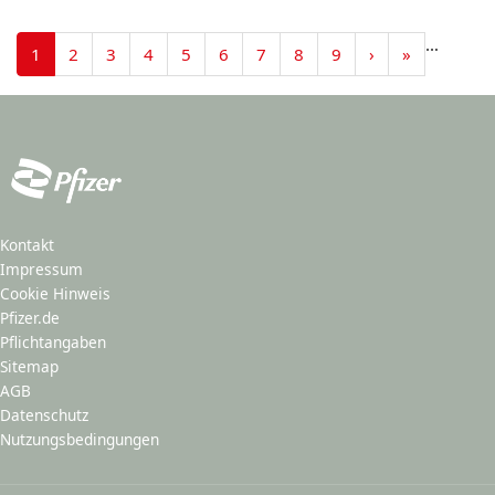
Seitennummerierung
…
Nächste
Last
1
2
3
4
5
6
7
8
9
›
»
Seite
page
Kontakt
Impressum
Cookie Hinweis
Pfizer.de
Pflichtangaben
Sitemap
AGB
Datenschutz
Nutzungsbedingungen