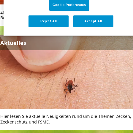
Cookie Preferences
Zecken können FSME in ganz Deutschland übertragen.
Besonders hoch ist das Risiko hier.
Reject All
Accept All
eader
Aktuelles
ld
Hier lesen Sie aktuelle Neuigkeiten rund um die Themen Zecken,
Zeckenschutz und FSME.