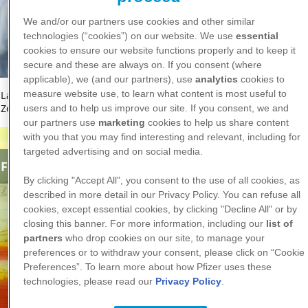
We and/or our partners use cookies and other similar
technologies (“cookies”) on our website. We use
essential
cookies to ensure our website functions properly and to keep it
secure and these are always on. If you consent (where
applicable), we (and our partners), use
analytics
cookies to
measure website use, to learn what content is most useful to
Lange Kleidung, Insektensprays, impfen. Was wirklich gegen
Zecken hilft, lesen Sie hier.
users and to help us improve our site. If you consent, we and
our partners use
marketing
cookies to help us share content
with you that you may find interesting and relevant, including for
targeted advertising and on social media.
eader
FSME-Risikogebiete in Deutschland
ld
By clicking "Accept All", you consent to the use of all cookies, as
described in more detail in our Privacy Policy. You can refuse all
cookies, except essential cookies, by clicking "Decline All" or by
closing this banner. For more information, including our
list of
partners
who drop cookies on our site, to manage your
preferences or to withdraw your consent, please click on “Cookie
Preferences”. To learn more about how Pfizer uses these
technologies, please read our
Privacy Policy
.