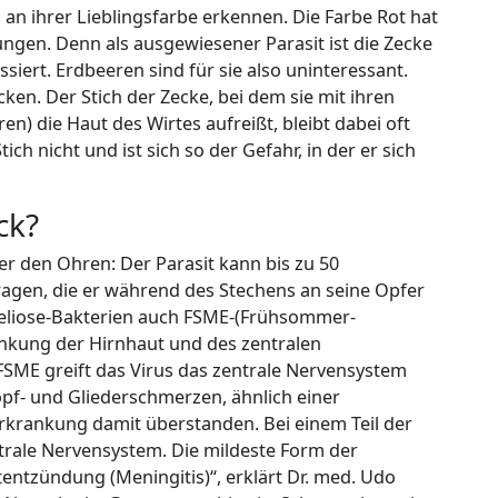
s an ihrer Lieblingsfarbe erkennen. Die Farbe Rot hat
ngen. Denn als ausgewiesener Parasit ist die Zecke
siert. Erdbeeren sind für sie also uninteressant.
ücken. Der Stich der Zecke, bei dem sie mit ihren
) die Haut des Wirtes aufreißt, bleibt dabei oft
ch nicht und ist sich so der Gefahr, in der er sich
ck?
er den Ohren: Der Parasit kann bis zu 50
ragen, die er während des Stechens an seine Opfer
eliose-Bakterien auch FSME-(Frühsommer-
ankung der Hirnhaut und des zentralen
SME greift das Virus das zentrale Nervensystem
opf- und Gliederschmerzen, ähnlich einer
krankung damit überstanden. Bei einem Teil der
entrale Nervensystem. Die mildeste Form der
tentzündung (Meningitis)“, erklärt Dr. med. Udo