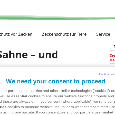
Direkt
zum
Inhalt
chutz vor Zecken
Zeckenschutz für Tiere
Service
Sahne – und
Zw
De
FS
de
Continue wit
 ist Vorsicht geboten. Denn auch Zecken
We need your consent to proceed
Re
un
 our partners use cookies and other similar technologies (“cookies”) o
Gr
 We use
essential
cookies to ensure our website functions properly and 
de
d these are always on. If you consent (where applicable), we (and our 
Ak
tics
cookies to measure website use, to learn what content is most use
p us improve our site. If you consent, we and our partners use
market