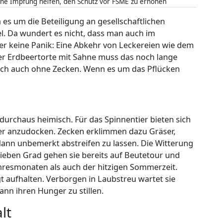
ne Impfung helfen, den Schutz vor FSME zu erhöhen
n es um die Beteiligung an gesellschaftlichen
bel. Da wundert es nicht, dass man auch im
er keine Panik: Eine Abkehr von Leckereien wie dem
r Erdbeertorte mit Sahne muss das noch lange
ich auch ohne Zecken. Wenn es um das Pflücken
 durchaus heimisch. Für das Spinnentier bieten sich
er anzudocken. Zecken erklimmen dazu Gräser,
ann unbemerkt abstreifen zu lassen. Die Witterung
ieben Grad gehen sie bereits auf Beutetour und
hresmonaten als auch der hitzigen Sommerzeit.
t aufhalten. Verborgen in Laubstreu wartet sie
ann ihren Hunger zu stillen.
lt