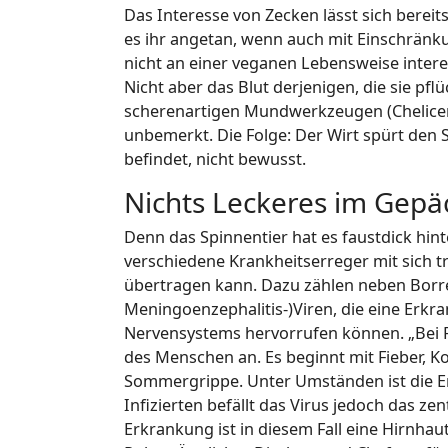
Das Interesse von Zecken lässt sich bereit
es ihr angetan, wenn auch mit Einschränku
nicht an einer veganen Lebensweise interes
Nicht aber das Blut derjenigen, die sie pfl
scherenartigen Mundwerkzeugen (Cheliceren
unbemerkt. Die Folge: Der Wirt spürt den Sti
befindet, nicht bewusst.
Nichts Leckeres im Gepä
Denn das Spinnentier hat es faustdick hint
verschiedene Krankheitserreger mit sich t
übertragen kann. Dazu zählen neben Borr
Meningoenzephalitis-)Viren, die eine Erkr
Nervensystems hervorrufen können. „Bei F
des Menschen an. Es beginnt mit Fieber, K
Sommergrippe. Unter Umständen ist die Er
Infizierten befällt das Virus jedoch das z
Erkrankung ist in diesem Fall eine Hirnhau