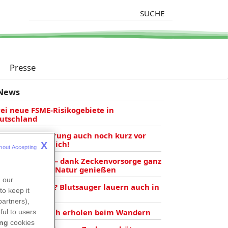
Suche
Presse
News
ei neue FSME-Risikogebiete in
utschland
ME-Immunisierung auch noch kurz vor
m Urlaub möglich!
X
hout Accepting 
isen mit Hund – dank Zeckenvorsorge ganz
beschwert die Natur genießen
n our
oßstadtzecken? Blutsauger lauern auch in
to keep it
r Stadt
partners),
tiv sein und sich erholen beim Wandern
ful to users
ing
cookies