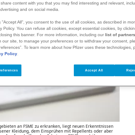
De
 share content with you that you may find interesting and relevant, inclu
un
dvertising and on social media.
FS
ge
g "Accept All", you consent to the use of all cookies, as described in mor
y Policy. You can refuse all cookies, except essential cookies, by clicki
Sc
 closing this banner. For more information, including our
list of partner
We
 our site, to manage your preferences or to withdraw your consent, ple
Ku
references”. To learn more about how Pfizer uses these technologies, 
Ze
cy Policy
.
Fü
Im
references
Accept All
Rejec
gebieten an FSME zu erkranken, liegt neuen Erkenntnissen
sener Kleidung, dem Einsprühen mit Repellents oder aber