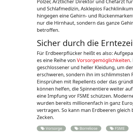
Polzer, Ärztlicher Direktor und Chefarzt f
und Schlafmedizin, Asklepios Fachkliniku
hingegen eine Gehirn- und Rückenmarkentzü
nur die Hirnhaut, sondern das ganze Gehi
betroffen.
Sicher durch die Erntezei
Für Erdbeerpflücker heißt es also: Aufgep
es eine Reihe von
Vorsorgemöglichkeiten
.
geschlossener und heller Kleidung, um de
erschweren, sondern ihn im schlimmsten Fa
Einsprühen mit Repellents oder das gründ
können helfen, die Spinnentiere weiter au
eine Impfung vor FSME schützen. Moderne
wurden bereits millionenfach in ganz Eur
vertragen. So kann man Erdbeeren gleich 
Zecken.
Vorsorge
Borreliose
FSME