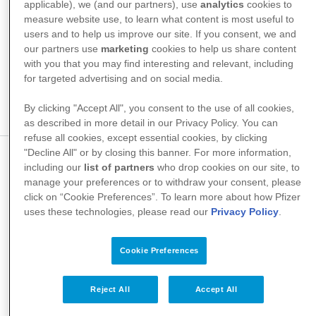
applicable), we (and our partners), use
analytics
cookies to
measure website use, to learn what content is most useful to
users and to help us improve our site. If you consent, we and
our partners use
marketing
cookies to help us share content
with you that you may find interesting and relevant, including
Zeckenschutz für Tiere
for targeted advertising and on social media.
Tiere werden deutlich häufiger von Zecken befallen als
By clicking "Accept All", you consent to the use of all cookies,
Menschen.
as described in more detail in our Privacy Policy. You can
refuse all cookies, except essential cookies, by clicking
"Decline All" or by closing this banner. For more information,
including our
list of partners
who drop cookies on our site, to
manage your preferences or to withdraw your consent, please
click on “Cookie Preferences”. To learn more about how Pfizer
uses these technologies, please read our
Privacy Policy
.
Cookie Preferences
Reject All
Accept All