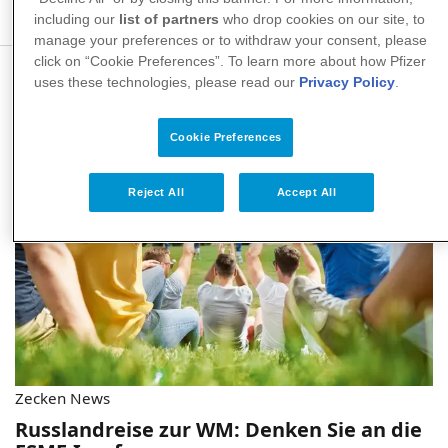
Sonne ist auch vor Zecken Vorsicht geboten.
including our
list of partners
who drop cookies on our site, to
manage your preferences or to withdraw your consent, please
click on “Cookie Preferences”. To learn more about how Pfizer
uses these technologies, please read our
Privacy Policy
.
Cookie Preferences
Reject All
Accept All
Zecken News
Russlandreise zur WM: Denken Sie an die