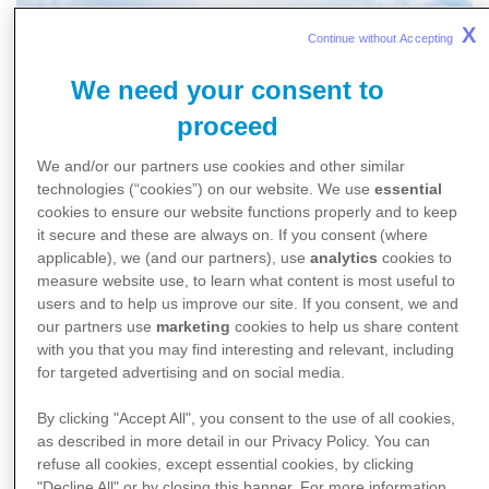
X
Continue without Accepting 
We need your consent to
proceed
We and/or our partners use cookies and other similar
technologies (“cookies”) on our website. We use
essential
cookies to ensure our website functions properly and to keep
it secure and these are always on. If you consent (where
applicable), we (and our partners), use
analytics
cookies to
measure website use, to learn what content is most useful to
Zecken News
users and to help us improve our site. If you consent, we and
our partners use
marketing
cookies to help us share content
Zeckenvorsorge bei Kindern? Ja,
with you that you may find interesting and relevant, including
selbstverständlich!
for targeted advertising and on social media.
Die warme Jahreszeit ist endlich da: Jung und Alt zieht es
jetzt wieder vermehrt nach draußen. So schön das Spielen
By clicking "Accept All", you consent to the use of all cookies,
as described in more detail in our Privacy Policy. You can
im Freien auch ist, Eltern sollten im Grünen auf ihren
refuse all cookies, except essential cookies, by clicking
Nachwuchs aufpassen. Neben Stolperfallen und zu viel
"Decline All" or by closing this banner. For more information,