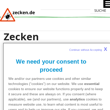
Direkt
Suche
zum
Inhalt
Zecken
X
Continue without Accepting 
We need your consent to
proceed
We and/or our partners use cookies and other similar
technologies (“cookies”) on our website. We use
essential
cookies to ensure our website functions properly and to keep
it secure and these are always on. If you consent (where
applicable), we (and our partners), use
analytics
cookies to
measure website use, to learn what content is most useful to
users and to help us improve our site. If you consent, we and