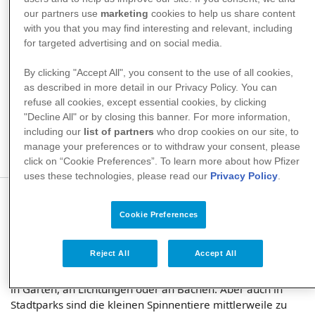
our partners use
marketing
cookies to help us share content
with you that you may find interesting and relevant, including
for targeted advertising and on social media.
Wie sie lebt
Die Zecke macht - bis sie vollständig ausgewachsen ist -
By clicking "Accept All", you consent to the use of all cookies,
drei Phasen durch. Sie entwickelt sich von der Larve über
as described in more detail in our Privacy Policy. You can
die Nymphe zur erwachsenen Zecke. Dabei braucht sie für
refuse all cookies, except essential cookies, by clicking
jeden Entwicklungsschritt eine Blutmahlzeit.
"Decline All" or by closing this banner. For more information,
including our
list of partners
who drop cookies on our site, to
Die Zecke entwickelt sich von der Larve über die Nymphe
manage your preferences or to withdraw your consent, please
zur erwachsenen Zecke.
click on “Cookie Preferences”. To learn more about how Pfizer
uses these technologies, please read our
Privacy Policy
.
Cookie Preferences
Wo sie lebt
Reject All
Accept All
Die in Deutschland am häufigsten vorkommende
Schildzecke lebt im Freien, vorzugsweise an Waldrändern,
in Gärten, an Lichtungen oder an Bächen. Aber auch in
Stadtparks sind die kleinen Spinnentiere mittlerweile zu